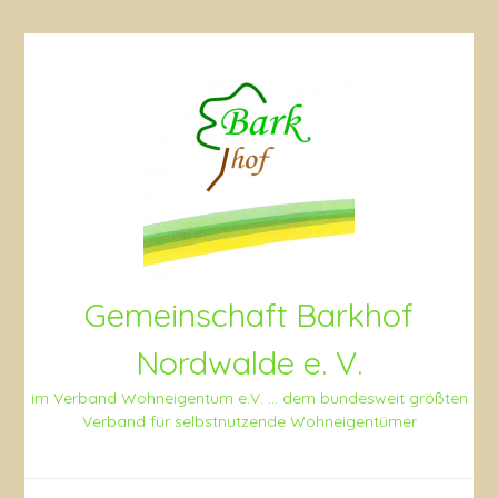
Skip
to
content
Gemeinschaft Barkhof
Nordwalde e. V.
im Verband Wohneigentum e.V. … dem bundesweit größten
Verband für selbstnutzende Wohneigentümer