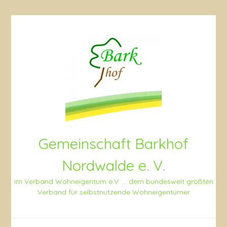
Skip
to
content
Gemeinschaft Barkhof
Nordwalde e. V.
im Verband Wohneigentum e.V. … dem bundesweit größten
Verband für selbstnutzende Wohneigentümer