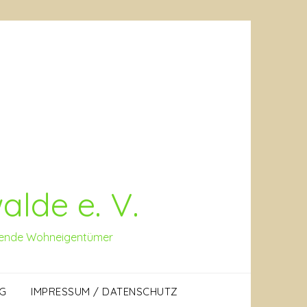
lde e. V.
tzende Wohneigentümer
G
IMPRESSUM / DATENSCHUTZ