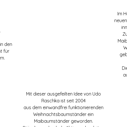
Im H
neuen
in
.
Zu
Maib
in den
W
t für
geb
um.
Di
a
Mit dieser ausgefeilten Idee von Udo
Raschka ist seit 2004
aus dem einwandfrei funktionierenden
Weihnachtsbaumständer ein
Maibaumständer geworden.