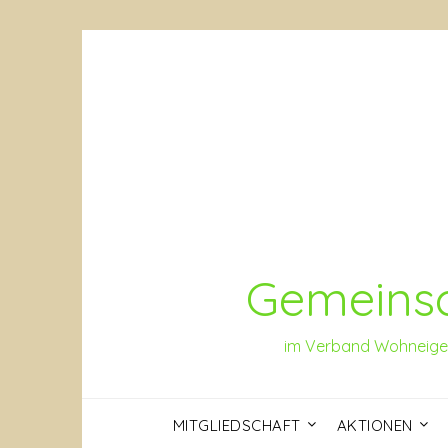
Skip
to
content
Gemeinsc
im Verband Wohneigen
MITGLIEDSCHAFT
AKTIONEN