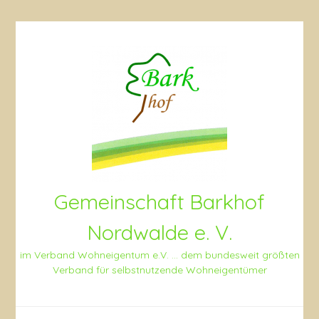
Skip
to
content
Gemeinschaft Barkhof
Nordwalde e. V.
im Verband Wohneigentum e.V. … dem bundesweit größten
Verband für selbstnutzende Wohneigentümer