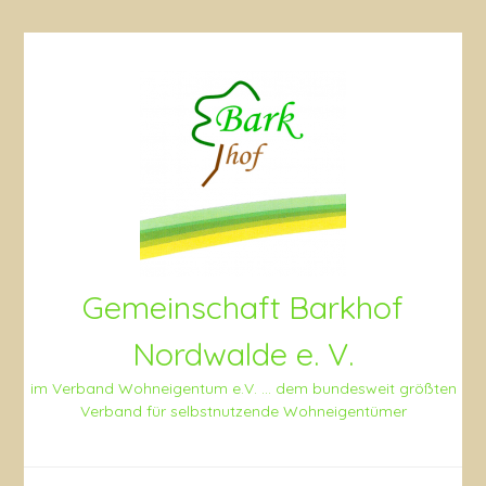
Skip
to
content
Gemeinschaft Barkhof
Nordwalde e. V.
im Verband Wohneigentum e.V. … dem bundesweit größten
Verband für selbstnutzende Wohneigentümer